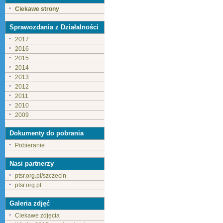
Ciekawe strony
Sprawozdania z Działalności
2017
2016
2015
2014
2013
2012
2011
2010
2009
Dokumenty do pobrania
Pobieranie
Nasi partnerzy
ptsr.org.pl/szczecin
ptsr.org.pl
Galeria zdjęć
Ciekawe zdjęcia