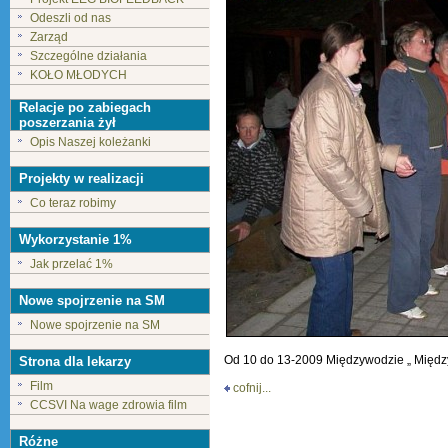
Odeszli od nas
Zarząd
Szczególne działania
KOŁO MŁODYCH
Relacje po zabiegach
poszerzania żył
Opis Naszej koleżanki
Projekty w realizacji
Co teraz robimy
Wykorzystanie 1%
Jak przelać 1%
Nowe spojrzenie na SM
Nowe spojrzenie na SM
Od 10 do 13-2009 Międzywodzie „ Międ
Strona dla lekarzy
Film
cofnij...
CCSVI Na wage zdrowia film
Różne