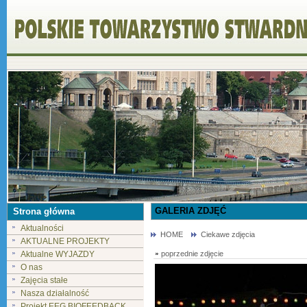
GALERIA ZDJĘĆ
Strona główna
Aktualności
HOME
Ciekawe zdjęcia
AKTUALNE PROJEKTY
Aktualne WYJAZDY
poprzednie zdjęcie
O nas
Zajęcia stałe
Nasza działalność
Projekt EEG BIOFEEDBACK